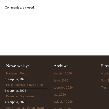
Comments are closed.
Nowe wpisy:
Archiwa
Stro
Harlequin Retro
sierpień 2026
Arch
6 sierpnia, 2026
lipiec 2026
Spis T
Postprodukcja i Edycja Zdjęć
czerwiec 2026
Tagi
5 sierpnia, 2026
maj 2026
Kalendarz Wydarzeń
kwiecień 2026
4 sierpnia, 2026
Andy (Ameryka Południowa)
marzec 2026