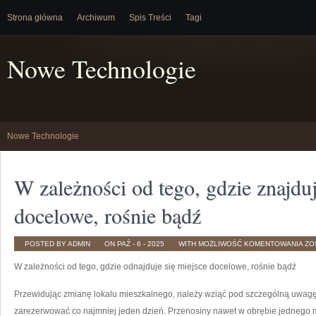
Strona główna
Archiwum
Spis Treści
Tagi
Nowe Technologie
Nowe Technologie
W zależności od tego, gdzie znajduj
docelowe, rośnie bądź
W
POSTED BY ADMIN
ON PAŹ - 6 - 2025
WITH
MOŻLIWOŚĆ KOMENTOWANIA
ZO
ZA
OD
W zależności od tego, gdzie odnajduje się miejsce docelowe, rośnie bądź
TE
GD
ZN
SIĘ
Przewidując zmianę lokalu mieszkalnego, należy wziąć pod szczególną uwagę t
MI
DO
zarezerwować co najmniej jeden dzień. Przenosiny nawet w obrębie jednego mi
RO