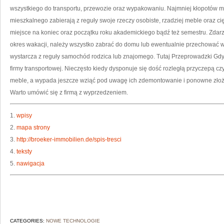
BĄ
wszystkiego do transportu, przewozie oraz wypakowaniu. Najmniej kłopotów m
mieszkalnego zabierają z reguły swoje rzeczy osobiste, rzadziej meble oraz ci
miejsce na koniec oraz początku roku akademickiego bądź też semestru. Zdarz
okres wakacji, należy wszystko zabrać do domu lub ewentualnie przechować w 
wystarcza z reguły samochód rodzica lub znajomego. Tutaj Przeprowadzki Gdy
firmy transportowej. Nieczęsto kiedy dysponuje się dość rozległą przyczepą cz
meble, a wypada jeszcze wziąć pod uwagę ich zdemontowanie i ponowne złoż
Warto umówić się z firmą z wyprzedzeniem.
1.
wpisy
2.
mapa strony
3.
http://broeker-immobilien.de/spis-tresci
4.
teksty
5.
nawigacja
CATEGORIES:
NOWE TECHNOLOGIE