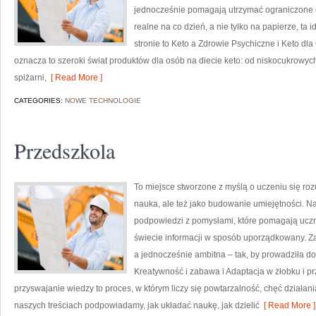
jednocześnie pomagają utrzymać ograniczone cuk
realne na co dzień, a nie tylko na papierze, ta 
stronie to Keto a Zdrowie Psychiczne i Keto dl
oznacza to szeroki świat produktów dla osób na diecie keto: od niskocukrowyc
spiżarni,
[ Read More ]
CATEGORIES:
NOWE TECHNOLOGIE
Przedszkola
To miejsce stworzone z myślą o uczeniu się rozu
nauka, ale też jako budowanie umiejętności. N
podpowiedzi z pomysłami, które pomagają uczn
świecie informacji w sposób uporządkowany. Za
a jednocześnie ambitna – tak, by prowadziła d
Kreatywność i zabawa i Adaptacja w żłobku i pr
przyswajanie wiedzy to proces, w którym liczy się powtarzalność, chęć działan
naszych treściach podpowiadamy, jak układać naukę, jak dzielić
[ Read More ]