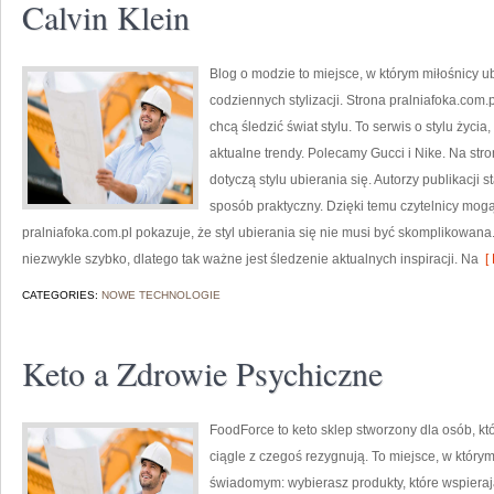
Calvin Klein
Blog o modzie to miejsce, w którym miłośnicy 
codziennych stylizacji. Strona pralniafoka.com.
chcą śledzić świat stylu. To serwis o stylu życi
aktualne trendy. Polecamy Gucci i Nike. Na str
dotyczą stylu ubierania się. Autorzy publikacji 
sposób praktyczny. Dzięki temu czytelnicy mog
pralniafoka.com.pl pokazuje, że styl ubierania się nie musi być skomplikowa
niezwykle szybko, dlatego tak ważne jest śledzenie aktualnych inspiracji. Na
[ 
CATEGORIES:
NOWE TECHNOLOGIE
Keto a Zdrowie Psychiczne
FoodForce to keto sklep stworzony dla osób, kt
ciągle z czegoś rezygnują. To miejsce, w który
świadomym: wybierasz produkty, które wspierają 