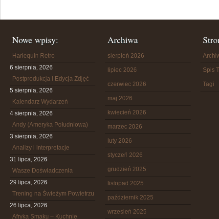
Nowe wpisy:
Archiwa
Stro
Harlequin Retro
sierpień 2026
Arch
6 sierpnia, 2026
lipiec 2026
Spis T
Postprodukcja i Edycja Zdjęć
czerwiec 2026
Tagi
5 sierpnia, 2026
maj 2026
Kalendarz Wydarzeń
kwiecień 2026
4 sierpnia, 2026
Andy (Ameryka Południowa)
marzec 2026
3 sierpnia, 2026
luty 2026
Analizy i Interpretacje
styczeń 2026
31 lipca, 2026
grudzień 2025
Wasze Doświadczenia
29 lipca, 2026
listopad 2025
Trening na Świeżym Powietrzu
październik 2025
26 lipca, 2026
wrzesień 2025
Afryka Smaku – Kuchnie