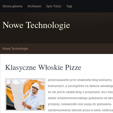
Strona główna
Archiwum
Spis Treści
Tagi
Nowe Technologie
Nowe Technologie
Klasyczne Włoskie Pizze
pizzeriasaxofon.pl to smakowity blog kulinarny, 
kulinarnych, a szczególnie na świecie włoskieg
że nie jest to zwykły blog z przepisami, lecz m
detale śródziemnomorskiego gotowania od strony
przepisy, ciekawostki oraz pasja do gotowania.
zainteresowania stanowi pizza w wielu odsłonac