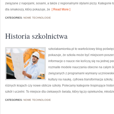
związane z napojami, sosami, a także z regionalnymi stylami pizzy. Kategorie to
dla smakoszy, który pokazuje, że
[ Read More ]
CATEGORIES:
NOWE TECHNOLOGIE
Historia szkolnictwa
szkolakamionka.pl to wartościowy blog poświęc
pokazuje, że szkoła może być miejscem poszerz
informacje o nauce nie kończą się na jednej pe
rozmaite modele nauczania obecne na całym św
związanych z programami wymiany uczniowskiej
kultury na naukę, cyfrowa transformacja szkoł
różnych krajach czy nowe oblicze szkoły. Polecamy kategorie Inspirujące histor
szkół i uczelni. To miejsce dla ciekawych świata, który łączy opiekunów, młodz
CATEGORIES:
NOWE TECHNOLOGIE