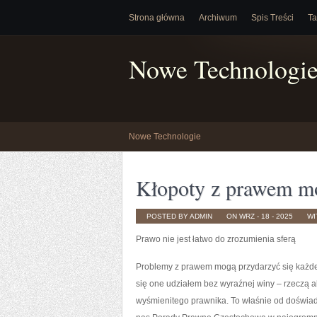
Strona główna
Archiwum
Spis Treści
Ta
Nowe Technologi
Nowe Technologie
Kłopoty z prawem mo
POSTED BY ADMIN
ON WRZ - 18 - 2025
WI
Prawo nie jest łatwo do zrozumienia sferą
Problemy z prawem mogą przydarzyć się każdemu 
się one udziałem bez wyraźnej winy – rzeczą a
wyśmienitego prawnika. To właśnie od doświadc