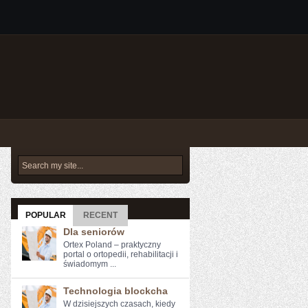
POPULAR
RECENT
Dla seniorów
Ortex Poland – praktyczny
portal o ortopedii, rehabilitacji i
świadomym ...
Technologia blockcha
W ⁤dzisiejszych czasach, kiedy