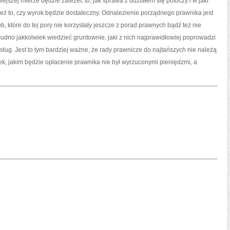
zej mierze będzie zależeć to, jak sprawa z udziałem się potoczy i w jaki
eż to, czy wyrok będzie dostateczny. Odnalezienie porządnego prawnika jest
b, które do tej pory nie korzystały jeszcze z porad prawnych bądź też nie
rudno jakkolwiek wiedzieć gruntownie, jaki z nich najprawidłowiej poprowadzi
ług. Jest to tym bardziej ważne, że rady prawnicze do najtańszych nie należą
k, jakim będzie opłacenie prawnika nie był wyrzuconymi pieniędzmi, a