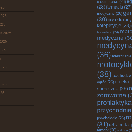
eg
e-commerce
(26)
(28)
farmacja
(27)
026
gen
medyczny
(26)
2025
(30)
gry edukacy
2025
korepetycje
(28)
mate
budowlane
(24)
ik 2025
medyczne
(3
2025
medycyn
2025
(36)
mieszkanie
5
motocykl
2025
(38)
odchudza
opieka
ogród
(26)
2025
o
społeczna
(28)
025
zdrowotna
(
profilaktyka
przychodnia
re
psychologia
(26)
(31)
rehabilitac
remont
(26)
rodzina
(2