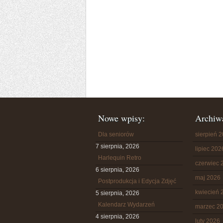
Nowe wpisy:
Archiw
Dla seniorów
sierpień 
7 sierpnia, 2026
lipiec 202
Harlequin Retro
czerwiec 
6 sierpnia, 2026
maj 2026
Postprodukcja i Edycja Zdjęć
kwiecień 
5 sierpnia, 2026
Kalendarz Wydarzeń
marzec 2
4 sierpnia, 2026
luty 2026