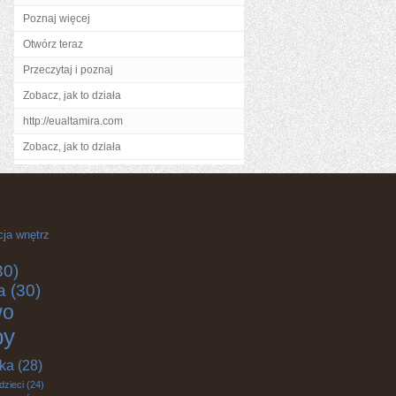
Poznaj więcej
Otwórz teraz
Przeczytaj i poznaj
Zobacz, jak to działa
http://eualtamira.com
Zobacz, jak to działa
cja wnętrz
30)
a
(30)
wo
by
yka
(28)
dzieci
(24)