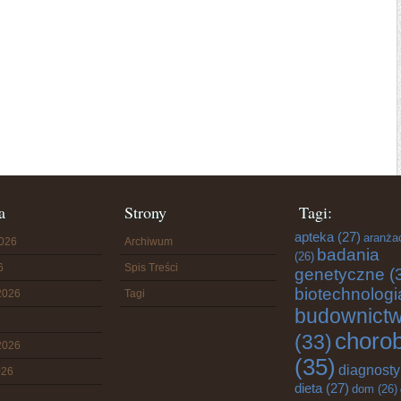
a
Strony
Tagi:
apteka
(27)
aranża
2026
Archiwum
badania
(26)
6
Spis Treści
genetyczne
(
biotechnologi
2026
Tagi
budownict
choro
(33)
2026
(35)
diagnost
026
dieta
(27)
dom
(26)