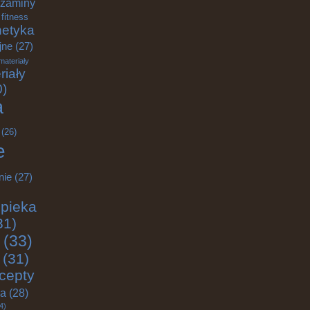
zaminy
fitness
etyka
jne
(27)
materiały
riały
0)
a
(26)
e
nie
(27)
pieka
31)
(33)
(31)
cepty
ja
(28)
4)