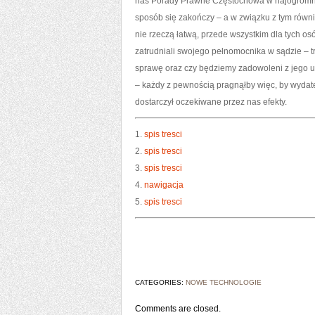
nas Porady Prawne Częstochowa w najogromniejs
sposób się zakończy – a w związku z tym równi
nie rzeczą łatwą, przede wszystkim dla tych osó
zatrudniali swojego pełnomocnika w sądzie – t
sprawę oraz czy będziemy zadowoleni z jego us
– każdy z pewnością pragnąłby więc, by wydate
dostarczył oczekiwane przez nas efekty.
1.
spis tresci
2.
spis tresci
3.
spis tresci
4.
nawigacja
5.
spis tresci
CATEGORIES:
NOWE TECHNOLOGIE
Comments are closed.