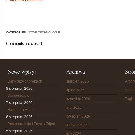
5.
http://emb-bruehl.de
CATEGORIES:
NOWE TECHNOLOGIE
Comments are closed.
Nowe wpisy:
Archiwa
Stro
Diety przy chorobach
sierpień 2026
Arch
8 sierpnia, 2026
lipiec 2026
Spis T
Dla seniorów
czerwiec 2026
Tagi
7 sierpnia, 2026
maj 2026
Harlequin Retro
kwiecień 2026
6 sierpnia, 2026
Postprodukcja i Edycja Zdjęć
marzec 2026
5 sierpnia, 2026
luty 2026