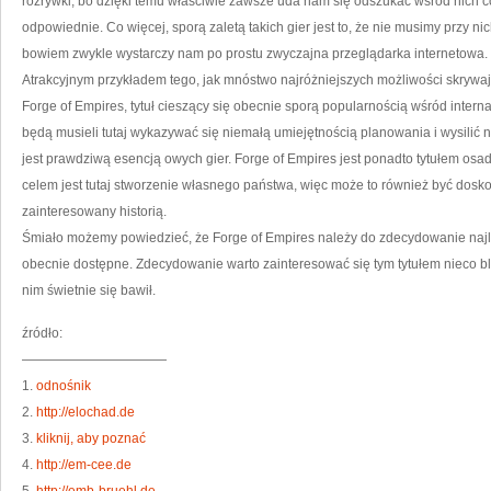
rozrywki, bo dzięki temu właściwie zawsze uda nam się odszukać wśród nich co
odpowiednie. Co więcej, sporą zaletą takich gier jest to, że nie musimy przy
bowiem zwykle wystarczy nam po prostu zwyczajna przeglądarka internetowa.
Atrakcyjnym przykładem tego, jak mnóstwo najróżniejszych możliwości skrywają
Forge of Empires, tytuł cieszący się obecnie sporą popularnością wśród interna
będą musieli tutaj wykazywać się niemałą umiejętnością planowania i wysilić n
jest prawdziwą esencją owych gier. Forge of Empires jest ponadto tytułem 
celem jest tutaj stworzenie własnego państwa, więc może to również być dosko
zainteresowany historią.
Śmiało możemy powiedzieć, że Forge of Empires należy do zdecydowanie najlep
obecnie dostępne. Zdecydowanie warto zainteresować się tym tytułem nieco bl
nim świetnie się bawił.
źródło:
———————————
1.
odnośnik
2.
http://elochad.de
3.
kliknij, aby poznać
4.
http://em-cee.de