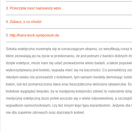
3.
Przeczytaj nasz najnowszy wpis
4.
Zobacz, o co chodzi
5.
http://hans-kock-symposium.de
Sztuka estetyczna rozwinęła się w oznaczającym stopniu, co weryfikują coraz t
które zezwalają jej na życie w przekonaniu, że jest jednym z bardzo dobrych źr
dzięki estetyce, może nam się udać prowadzenie wielu badań, a także poprawi
wykorzystywany jest botoks, wypada mieć się na baczności. Co poniektórzy zas
młodym wieku nie przesadzili z botoksem, tym samym niestety demolując sobi
balon, lub też pomarszczona stara oraz bezużyteczna skórzana rękawiczka. Du
botoksie wyglądać kiepsko, by w następnej kolejności zdołać to naturalnie dzi
medycynę estetyczną dużo polek poczuło się o wiele odpowiedniej, a szczególni
wypadkom samochodowym, czy też innym tego typu karambolom. Jedynie dla ta
nie dla zupełnie zdrowych oraz dojrzałych kobiet.