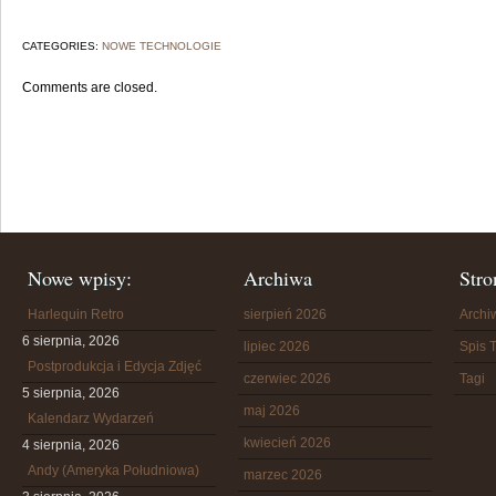
CATEGORIES:
NOWE TECHNOLOGIE
Comments are closed.
Nowe wpisy:
Archiwa
Stro
Harlequin Retro
sierpień 2026
Arch
6 sierpnia, 2026
lipiec 2026
Spis T
Postprodukcja i Edycja Zdjęć
czerwiec 2026
Tagi
5 sierpnia, 2026
maj 2026
Kalendarz Wydarzeń
kwiecień 2026
4 sierpnia, 2026
Andy (Ameryka Południowa)
marzec 2026